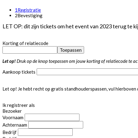
1
Registratie
2
Bevestiging
LET OP: dit zijn tickets om het event van 2023 terug te kij
Korting of relatiecode
Toepassen
Let op!
Druk op de knop toepassen om jouw korting of relatiecode te ac
Aankoop tickets
Let op! Je hebt recht op gratis standhouderspassen, vul hierboven 
Ik registreer als
Bezoeker
Voornaam
Achternaam
Bedrijf